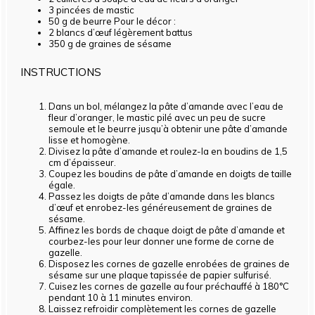
3
pincées de mastic
50 g
de beurre Pour le décor :
2
blancs d’œuf légèrement battus
350 g
de graines de sésame
INSTRUCTIONS
Dans un bol, mélangez la pâte d’amande avec l’eau de
fleur d’oranger, le mastic pilé avec un peu de sucre
semoule et le beurre jusqu’à obtenir une pâte d’amande
lisse et homogène.
Divisez la pâte d’amande et roulez-la en boudins de 1,5
cm d’épaisseur.
Coupez les boudins de pâte d’amande en doigts de taille
égale.
Passez les doigts de pâte d’amande dans les blancs
d’œuf et enrobez-les généreusement de graines de
sésame.
Affinez les bords de chaque doigt de pâte d’amande et
courbez-les pour leur donner une forme de corne de
gazelle.
Disposez les cornes de gazelle enrobées de graines de
sésame sur une plaque tapissée de papier sulfurisé.
Cuisez les cornes de gazelle au four préchauffé à 180°C
pendant 10 à 11 minutes environ.
Laissez refroidir complètement les cornes de gazelle