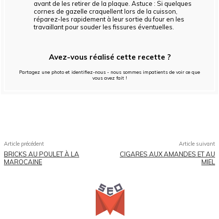
avant de les retirer de la plaque. Astuce : Si quelques
cornes de gazelle craquellent lors de la cuisson,
réparez-les rapidement à leur sortie du four en les
travaillant pour souder les fissures éventuelles.
Avez-vous réalisé cette recette ?
Partagez une photo et identifiez-nous - nous sommes impatients de voir ce que
vous avez fait !
Facebook
X
Pinterest
WhatsApp
Article précédent
Article suivant
BRICKS AU POULET À LA
CIGARES AUX AMANDES ET AU
MAROCAINE
MIEL