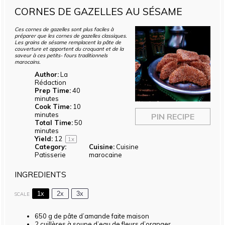
CORNES DE GAZELLES AU SÉSAME
Ces cornes de gazelles sont plus faciles à
préparer que les cornes de gazelles classiques.
Les grains de sésame remplacent la pâte de
couverture et apportent du croquant et de la
saveur à ces petits- fours traditionnels
marocains.
Author:
La
Rédaction
Prep Time:
40
minutes
Cook Time:
10
minutes
PIN RECIPE
Total Time:
50
minutes
Yield:
1
2
1
x
Category:
Cuisine:
Cuisine
Patisserie
marocaine
INGREDIENTS
1x
2x
3x
SCALE
650 g
de pâte d’amande faite maison
2
cuillères à soupe d’eau de fleurs d’oranger