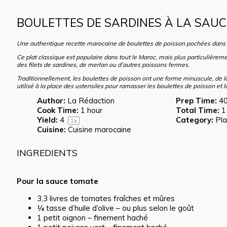
BOULETTES DE SARDINES À LA SAU
Une authentique recette marocaine de boulettes de poisson pochées dans
Ce plat classique est populaire dans tout le Maroc, mais plus particulièreme
des filets de sardines, de merlan ou d’autres poissons fermes.
Traditionnellement, les boulettes de poisson ont une forme minuscule, de la t
utilisé à la place des ustensiles pour ramasser les boulettes de poisson et l
Author:
La Rédaction
Prep Time:
40
Cook Time:
1 hour
Total Time:
1
Yield:
4
Category:
Pla
1
x
Cuisine:
Cuisine marocaine
INGREDIENTS
Pour la sauce tomate
3
,3 livres de tomates fraîches et mûres
¼
tasse d’huile d’olive – ou plus selon le goût
1
petit oignon – finement haché