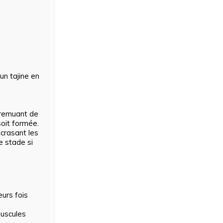
un tajine en
n remuant de
oit formée.
écrasant les
e stade si
eurs fois
nuscules