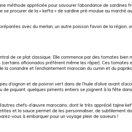
une méthode appréciée pour savourer l’abondance de sardines fr
 de se procurer de la « kefta » de sardine pré-moulue au marché a
éparées avec du merlan, un autre poisson favori de la région, o
ntral de ce plat classique. Elle commence par des tomates bien 
(certains aficionados préfèrent même les râper). Ces tomates e
l, de la coriandre et l’enchantement marocain du cumin et du paprik
u d’oignon et de poivron vert dans de l’huile d’olive avant d’accueil
u de piquant, quelques piments entiers se joignent à la fête dan
tres chefs-d’œuvre marocains, dont le très apprécié tajine kef
tites et la sauce permet de les personnaliser, de subtilement d
parez-vous à embarquer pour un voyage plein de saveurs !