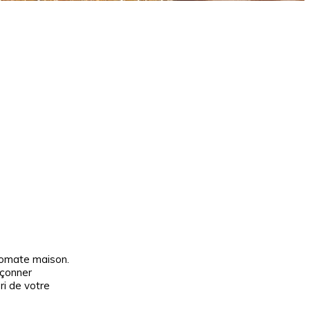
pp
tomate maison.
açonner
ri de votre