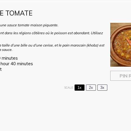
CE TOMATE
 une sauce tomate maison piquante.
nt dans les régions côtières où le poisson est abondant. Utilisez
aille d’une bille ou d’une cerise, et le pain marocain (khobz) est
a sauce.
 minutes
 hour 40 minutes
t
PIN 
1x
2x
3x
SCALE