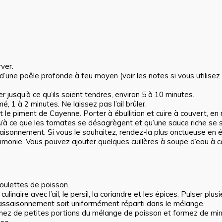
ver.
ou d’une poêle profonde à feu moyen (voir les notes si vous utilisez 
er jusqu’à ce qu’ils soient tendres, environ 5 à 10 minutes.
umé, 1 à 2 minutes. Ne laissez pas l’ail brûler.
 et le piment de Cayenne. Porter à ébullition et cuire à couvert, e
’à ce que les tomates se désagrègent et qu’une sauce riche se s
ssaisonnement. Si vous le souhaitez, rendez-la plus onctueuse en 
imonie. Vous pouvez ajouter quelques cuillères à soupe d’eau à c
oulettes de poisson.
inaire avec l’ail, le persil, la coriandre et les épices. Pulser plusi
l’assaisonnement soit uniformément réparti dans le mélange.
renez de petites portions du mélange de poisson et formez de mi