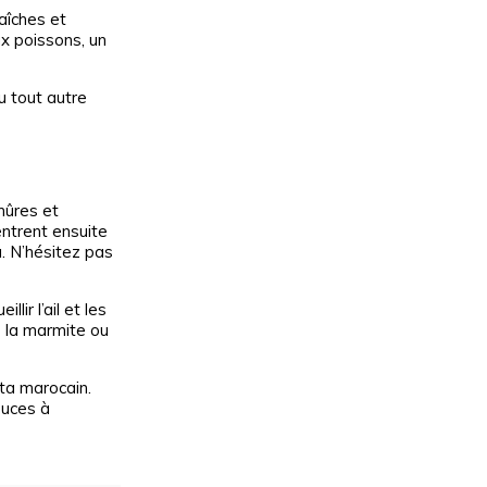
aîches et
ux poissons, un
u tout autre
mûres et
ntrent ensuite
a. N’hésitez pas
lir l’ail et les
s la marmite ou
ta marocain.
ouces à