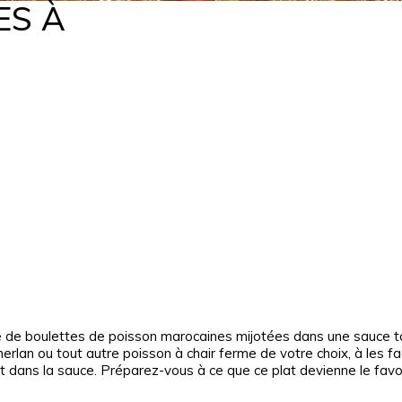
ES À
tager
Facebook
X
Pinterest
WhatsA
te de boulettes de poisson marocaines mijotées dans une sauce 
erlan ou tout autre poisson à chair ferme de votre choix, à les f
 dans la sauce. Préparez-vous à ce que ce plat devienne le favo