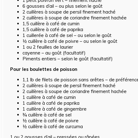
1
petit poivron vert – finement haché
6
gousses d’ail – ou plus selon le goût
2
cuillères à soupe de persil finement haché
2
cuillères à soupe de coriandre finement hachée
1
,5 cuillère à café de cumin
1
,5 cuillère à café de paprika
1
cuillerée à café de sel – ou selon le goût
½
cuillère à café de poivre – ou selon le goût
1
ou 2 feuilles de laurier
cayenne – au goût (facultatif)
Piments entiers – selon le goût (facultatif)
Pour les boulettes de poisson
1
,1 lb de filets de poisson sans arêtes – de préférenc
2
cuillères à soupe de persil finement haché
2
cuillères à soupe de coriandre finement hachée
1
cuillère à café de cumin
1
cuillère à café de paprika
1
cuillère à café de gingembre
¾
cuillère à café de sel
½
cuillère à café de poivre
½
cuillère à café de curcuma
1 ou 2 gousses d’ail – pressées ou râpées