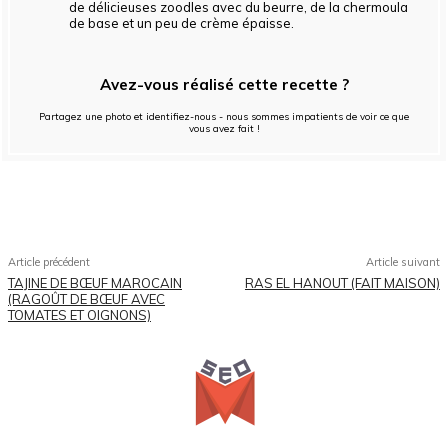
de délicieuses zoodles avec du beurre, de la chermoula
de base et un peu de crème épaisse.
Avez-vous réalisé cette recette ?
Partagez une photo et identifiez-nous - nous sommes impatients de voir ce que
vous avez fait !
Facebook
X
Pinterest
WhatsApp
Article précédent
Article suivant
TAJINE DE BŒUF MAROCAIN
RAS EL HANOUT (FAIT MAISON)
(RAGOÛT DE BŒUF AVEC
TOMATES ET OIGNONS)