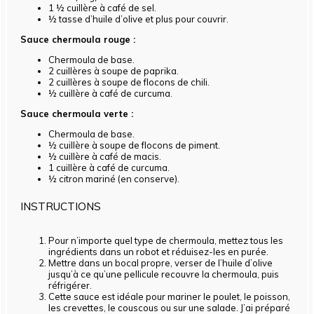
1 ½
cuillère à café de sel.
½
tasse d’huile d’olive et plus pour couvrir.
Sauce chermoula rouge :
Chermoula de base.
2
cuillères à soupe de paprika.
2
cuillères à soupe de flocons de chili.
½
cuillère à café de curcuma.
Sauce chermoula verte :
Chermoula de base.
½
cuillère à soupe de flocons de piment.
½
cuillère à café de macis.
1
cuillère à café de curcuma.
½
citron mariné (en conserve).
INSTRUCTIONS
Pour n’importe quel type de chermoula, mettez tous les
ingrédients dans un robot et réduisez-les en purée.
Mettre dans un bocal propre, verser de l’huile d’olive
jusqu’à ce qu’une pellicule recouvre la chermoula, puis
réfrigérer.
Cette sauce est idéale pour mariner le poulet, le poisson,
les crevettes, le couscous ou sur une salade. J’ai préparé