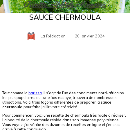
Recette Apéritifs Marocains
SAUCE CHERMOULA
La Rédaction
26 janvier 2024
Facebook
X
Pinterest
WhatsApp
Tout comme la
harissa
, il s’agit de l’un des condiments nord-africains
les plus populaires qui, une fois essayé, trouvera de nombreuses
utilisations. Voici trois façons différentes de préparer la sauce
chermoula
pour faire jaillir votre créativité.
Pour commencer, voici une recette de chermoula très facile à réaliser.
La beauté de la chermoula réside dans son immense polyvalence.
Vous voyez, j’ai vérifié des dizaines de recettes en ligne et j’en suis
arrivé à cette conclusion.