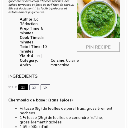
qui contient beaucoup d’herbes fraîches, des
épices terreuses et juste ce qu’il faut de saveur.
Elle est également très facile à préparer et
extrêmement polyvalente.
Author:
La
Rédaction
Prep Time:
5
minutes
Cook Time:
5
minutes
PIN RECIPE
Total Time:
10
minutes
Yield:
4
1
x
Category:
Cuisine:
Cuisine
Apéro
marocaine
INGREDIENTS
1x
2x
3x
SCALE
Chermoula de base : (sans épices)
¾
tasse (8g) de feuilles de persil frais, grossièrement
hachées
1 ½
tasse (25g) de feuilles de coriandre fraîche,
grossièrement hachées.
1
tête (40g) d’ail.