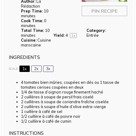
Author:
La
Rédaction
PIN RECIPE
Prep Time:
10
minutes
Cook Time:
0
minutes
Total Time:
10
Category:
minutes
Yield:
4
Entrée
1
x
Cuisine:
Cuisine
marocaine
INGREDIENTS
1x
2x
3x
SCALE
4
tomates bien mûries, coupées en dés ou 1 tasse de
tomates cerises coupées en deux
1/4
de tasse d’oignon rouge finement haché
2
cuillères à soupe de persil frais ciselé
2
cuillères à soupe de coriandre fraîche ciselée
2
cuillères à soupe d’huile d’olive extra-vierge
1
cuillère à café de sel
1/2
cuillère à café de poivre noir
1/2
cuillère à café de cumin
INSTRUCTIONS