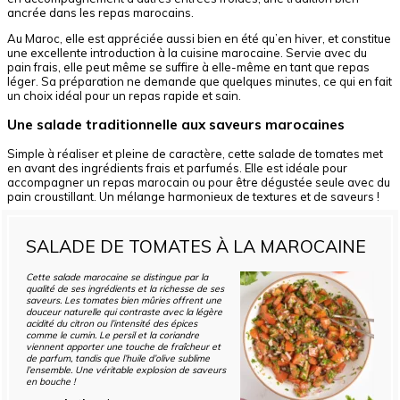
ancrée dans les repas marocains.
Au Maroc, elle est appréciée aussi bien en été qu’en hiver, et constitue
une excellente introduction à la cuisine marocaine. Servie avec du
pain frais, elle peut même se suffire à elle-même en tant que repas
léger. Sa préparation ne demande que quelques minutes, ce qui en fait
un choix idéal pour un repas rapide et sain.
Une salade traditionnelle aux saveurs marocaines
Simple à réaliser et pleine de caractère, cette salade de tomates met
en avant des ingrédients frais et parfumés. Elle est idéale pour
accompagner un repas marocain ou pour être dégustée seule avec du
pain croustillant. Un mélange harmonieux de textures et de saveurs !
SALADE DE TOMATES À LA MAROCAINE
Cette salade marocaine se distingue par la
qualité de ses ingrédients et la richesse de ses
saveurs. Les tomates bien mûries offrent une
douceur naturelle qui contraste avec la légère
acidité du citron ou l’intensité des épices
comme le cumin. Le persil et la coriandre
viennent apporter une touche de fraîcheur et
de parfum, tandis que l’huile d’olive sublime
l’ensemble. Une véritable explosion de saveurs
en bouche !