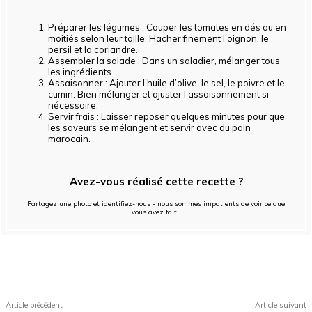
Préparer les légumes : Couper les tomates en dés ou en
moitiés selon leur taille. Hacher finement l’oignon, le
persil et la coriandre.
Assembler la salade : Dans un saladier, mélanger tous
les ingrédients.
Assaisonner : Ajouter l’huile d’olive, le sel, le poivre et le
cumin. Bien mélanger et ajuster l’assaisonnement si
nécessaire.
Servir frais : Laisser reposer quelques minutes pour que
les saveurs se mélangent et servir avec du pain
marocain.
Avez-vous réalisé cette recette ?
Partagez une photo et identifiez-nous - nous sommes impatients de voir ce que
vous avez fait !
Facebook
X
Pinterest
WhatsApp
Article précédent
Article suivant